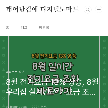
본문 바로가기
태어난김에 디지털노마드
홈
태그
방명록
막퍼주는 정보
8월 전기요금 13% 상승, 8월
우리집 실시간 전기요금 조회
바로가기
by fromheeyaa
2024. 9. 9.