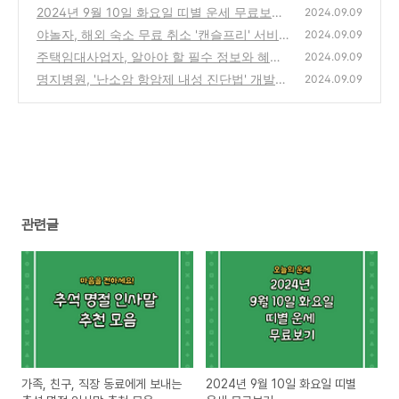
인사말 추천 모음
2024년 9월 10일 화요일 띠별 운세 무료보기
(0)
2024.09.09
야놀자, 해외 숙소 무료 취소 '캔슬프리' 서비스
(4)
2024.09.09
정식 출시! 이용방법 알아보기
주택임대사업자, 알아야 할 필수 정보와 혜택
(2)
2024.09.09
명지병원, '난소암 항암제 내성 진단법' 개발로
(2)
2024.09.09
맞춤형 치료의 새 지평 열다.
(2)
관련글
가족, 친구, 직장 동료에게 보내는
2024년 9월 10일 화요일 띠별