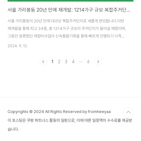
서울 가리봉동 20년 만에 재개발: 1214가구 규모 복합주거단지로
서울 가리봉동이 20년 만에 대규모 복합주거단지로 새롭게 변모합니다.이번
재개발을 통해 최고 34층, 총 1214가구 규모의 주거단지가 들어설 예정이며,
그동안 표류했던 재정비사업이 신속통합기획을 통해 빠르게 진행되기 시작했
습니다. 서울시는 이번 재개발 계획을 발표하며, 이를 통해 가리봉동뿐만 아니
2024. 9. 12.
라 인근 지역에도 긍정적인 영향을 미칠 것이라고 기대하고 있습니다.왜 이번
가리봉동 재개발이 주목받고 있는지, 그리고 그 효과는 무엇일지 자세히 살펴
1
2
3
4
···
6
보겠습니다.1. 가리봉동의 역사적 배경과 재개발 필요성가리봉동은 과거 대한
민국 산업 발전의 중추 역할을 했던 구로공단의 배후지로 오랜 시간 동안 산업
단지 종사자들의 거주지 역할을 했습니다. 2003년에는 가리봉 재정비촉진지
구로 지정되어 뉴타운 개발이 계획되었으나, ..
Copyrights © 2024 All Rights Reserved by fromheeyaa
이 포스팅은 쿠팡 파트너스 활동의 일환으로, 이에 따른 일정액의 수수료를 제공받
습니다.