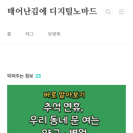
본문 바로가기
태어난김에 디지털노마드
홈
태그
방명록
막퍼주는 정보
23