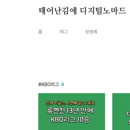
본문 바로가기
태어난김에 디지털노마드
홈
태그
방명록
KBO리그
4