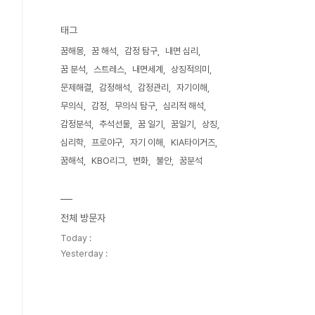
태그
꿈해몽
꿈 해석
감정 탐구
내면 심리
꿈 분석
스트레스
내면세계
상징적의미
문제해결
감정해석
감정관리
자기이해
무의식
감정
무의식 탐구
심리적 해석
감정분석
추석선물
꿈 일기
꿈일기
상징
심리학
프로야구
자기 이해
KIA타이거즈
꿈해석
KBO리그
변화
불안
꿈분석
전체 방문자
Today :
Yesterday :