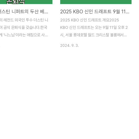
'니느님' 더스틴 니퍼트의 두산 베어스 은퇴식, 9월 14일 토요일(두산 vs KT)
2025 KBO 신인 드래프트 9월 11일 개최. 전체 1순위 주인공은 누구?
의 레전드 외국인 투수 더스틴 니
2025 KBO 신인 드래프트 개요2025
어 공식 은퇴식을 갖습니다.한국
KBO 신인 드래프트는 오는 9월 11일 오후 2
게 '니느님'이라는 애칭으로 사랑
시, 서울 롯데호텔 월드 크리스탈 볼룸에서
오는 9월 14일, 서울 잠실야구
개최됩니다.이번 드래프트는 전면 드래프트
.
2024. 9. 3.
 베어스와 KT 위즈의 경기에 앞
방식으로 진행되며, 각 구단은 1라운드부터
 진행할 예정입니다.이미 팬들의
11라운드까지 총 110명의 선수를 지명하게
 속에 경기 티켓은 매진에 가까운
됩니다. 드래프트 순서는 2023년도 구단 순
니퍼트의 마지막 모습을 보려는 팬
위의 역순으로, 키움부터 시작하여 한화, 삼
 그 어느 때보다도 높습니다.니퍼
성, 롯데, KIA, 두산, NC, SSG, KT, LG 순
년 두산 베어스에서 처음 KBO 리
서로 진행됩니다.이 과정에서 키움은 NC와
인 이후 8년간 활약하며 총 102
SSG로부터 각각 1라운드와 3라운드 지명권
 동안 수많은 역사를 만들었습니
을 양도받아, 더욱 탄탄한 신인 선수들을 영
여준 성실함과 팀을 향한 헌신은
입할 기회를 얻게 되었습니다. LG 또한 롯데
게 오래도록 기억될 것입니다.은
로부터 5라운드 지명권을 양수받아 활용할
가 잠실 마운드에 다시 오를 수
예정입니다.이로 인해 각 팀들의 전략이 더욱
리고 실제 투구까지 이어질지는 아
치밀해질 것으로 예상되며, 드래프트의 결과