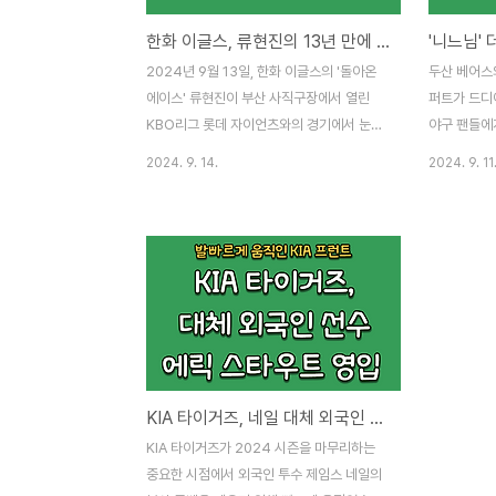
한화 이글스, 류현진의 13년 만에 KBO리그 10승으로 5연패 끊고 7위로
2024년 9월 13일, 한화 이글스의 '돌아온
두산 베어스
에이스' 류현진이 부산 사직구장에서 열린
퍼트가 드디
KBO리그 롯데 자이언츠와의 경기에서 눈부
야구 팬들에
신 활약을 펼쳤습니다. 류현진은 6이닝 동안
받았던 그가 
2024. 9. 14.
2024. 9. 11
6피안타, 1볼넷, 3탈삼진, 1실점으로 롯데 타
장에서 두산
선을 제압하며 팀의 8-4 역전승을 이끌었습
서 은퇴식을
니다. 이번 승리로 류현진은 시즌 10승(8패)
뜨거운 관심
을 달성하며, 13년 만에 다시 KBO리그에서
상태이며, 
10승 투수로 거듭났습니다. 그의 성공적인
들의 기대는
복귀는 한화 이글스의 팬들에게 큰 희망을 안
트는 2011
겨주었으며, 팀 역시 5연패에서 탈출하며 순
그에 발을 들
위 상승을 이뤄냈습니다.류현진의 이번 승리
승을 거두는
는 단순한 경기 이상의 의미를 가지고 있습니
다. 그가 보
KIA 타이거즈, 네일 대체 외국인 선수로 에릭 스타우트 영입
다.2011년 이후 13년 만에 KBO리그에서
두산 팬들에
10승을 기록한 것은 그의 꾸준한 실력과 헌
퇴식에서 그
KIA 타이거즈가 2024 시즌을 마무리하는
신을 증명하는 순간이었습니다.특히 오랜 시
있을지, 그
중요한 시점에서 외국인 투수 제임스 네일의