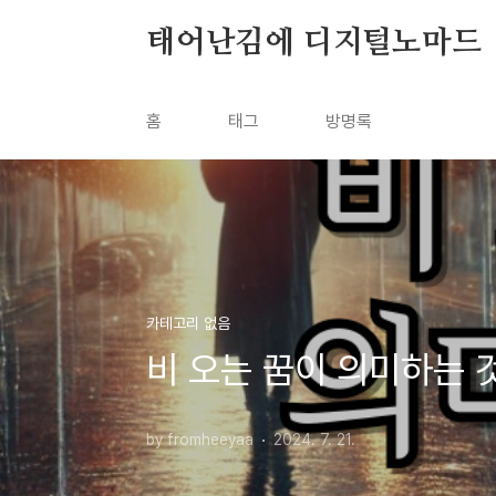
본문 바로가기
태어난김에 디지털노마드
홈
태그
방명록
카테고리 없음
비 오는 꿈이 의미하는 
by fromheeyaa
2024. 7. 21.