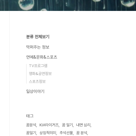
분류 전체보기
막퍼주는 정보
연예&문화&스포츠
TV프로그램
영화&공연정보
스포츠정보
일상이야기
태그
꿈분석
KIA타이거즈
꿈 일기
내면 심리
꿈일기
상징적의미
추석선물
꿈 분석