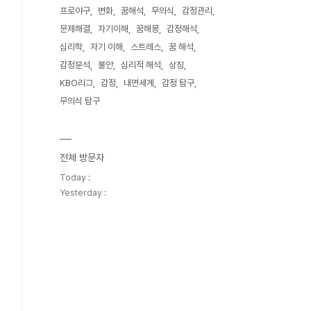
프로야구
변화
꿈해석
무의식
감정관리
문제해결
자기이해
꿈해몽
감정해석
심리학
자기 이해
스트레스
꿈 해석
감정분석
불안
심리적 해석
상징
KBO리그
감정
내면세계
감정 탐구
무의식 탐구
전체 방문자
Today :
Yesterday :